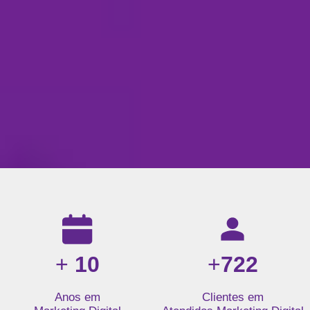
Resultados da nossa agência de marketing digital: mais de 1
+
10
+
722
Anos em
Clientes em