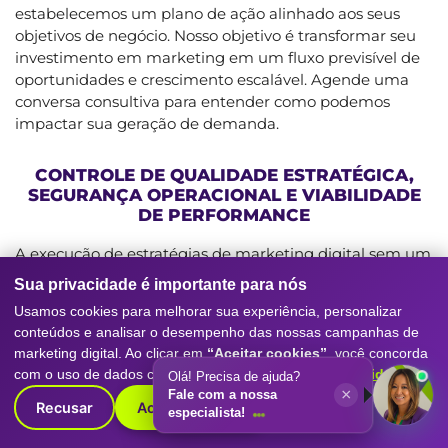
estabelecemos um plano de ação alinhado aos seus
objetivos de negócio. Nosso objetivo é transformar seu
investimento em marketing em um fluxo previsível de
oportunidades e crescimento escalável. Agende uma
conversa consultiva para entender como podemos
impactar sua geração de demanda.
CONTROLE DE QUALIDADE ESTRATÉGICA,
SEGURANÇA OPERACIONAL E VIABILIDADE
DE PERFORMANCE
A execução de estratégias de marketing digital sem um
diagnóstico técnico adequado pode expor sua empresa
Sua privacidade é importante para nós
a riscos significativos. Falhas na mensuração, ausência
Usamos cookies para melhorar sua experiência, personalizar
de um planejamento baseado em dados e a
conteúdos e analisar o desempenho das nossas campanhas de
implementação de táticas aleatórias resultam na perda
marketing digital. Ao clicar em
“Aceitar cookies”
, você concorda
de verba e na incapacidade de comprovar o retorno
com o uso de dados conforme nossa
Política de Privacidade
.
Olá! Precisa de ajuda?
sobre o investimento. A Digitall Evolution prioriza
×
Fale com a nossa
protocolos robustos e baseados em dados em todas as
Recusar
Aceitar cookies
especialista!
etapas, desde a análise inicial até a otimização contínua.