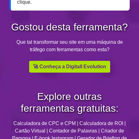
clique.
Gostou desta ferramenta?
Que tal transformar seu site em uma máquina de
tráfego com ferramentas como esta?
🚀 Conheça a Digitall Evolution
Explore outras
ferramentas gratuitas:
Calculadora de CPC e CPM
|
Calculadora de ROI
|
Cartão Virtual
|
Contador de Palavras
|
Criador de
Persona
|
E-book Instagram
|
Gerador de Briefing de