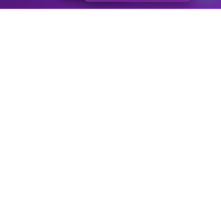
CONTE COM A DIGITALL PARA
TER CONTEÚDOS CRIADOS POR
ESPECIALISTAS!
Chama a gente!
Sobre a Agência
Somos a
Digitall Evolution, agência de marketing digital
criada para
transformar a performance de empresas no Brasil e no exterior. Nossa
equipe é formada por especialistas apaixonados por resultados reais,
transparência e inovação em
marketing digital
.
SAIBA MAIS