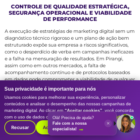
CONTROLE DE QUALIDADE ESTRATÉGICA,
SEGURANÇA OPERACIONAL E VIABILIDADE
DE PERFORMANCE
A execução de estratégias de marketing digital sem um
diagnóstico técnico rigoroso e um plano de ação bem
estruturado expõe sua empresa a riscos significativos,
como o desperdício de verba em campanhas ineficazes
e a falha na mensuração de resultados. Em Pirangi,
assim como em outros mercados, a falta de
acompanhamento contínuo e de protocolos baseados
em dados pode comprometer a viabilidade de qualquer
iniciativa. Uma estratégia mal indicada não apenas não
Sua privacidade é importante para nós
gera os leads desejados, mas também pode prejudicar a
Usamos cookies para melhorar sua experiência, personalizar
reputação da marca e criar uma percepção negativa
conteúdos e analisar o desempenho das nossas campanhas de
sobre o potencial do marketing digital. É crucial investir
marketing digital. Ao clicar em
“Aceitar cookies”
, você concorda
em uma abordagem que priorize a segurança
com o uso de dados conforme nossa
Política de Privacidade
.
Olá! Precisa de ajuda?
operacional e a clareza de objetivos, garantindo que
×
Fale com a nossa
cada real investido contribua para o crescimento
Recusar
Aceitar cookies
especialista!
sustentável do negócio. Na Digitall Evolution, o controle