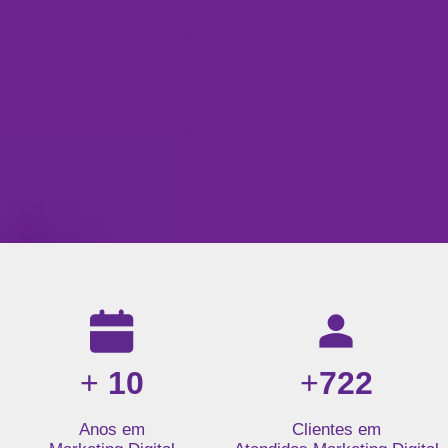
Resultados da nossa agência de marketing digital: mais de 1
+
10
+
722
Anos em
Clientes em