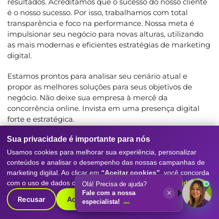
resultados. Acreditamos que o sucesso do nosso cliente
é o nosso sucesso. Por isso, trabalhamos com total
transparência e foco na performance. Nossa meta é
impulsionar seu negócio para novas alturas, utilizando
as mais modernas e eficientes estratégias de marketing
digital.
Estamos prontos para analisar seu cenário atual e
propor as melhores soluções para seus objetivos de
negócio. Não deixe sua empresa à mercê da
concorrência online. Invista em uma presença digital
forte e estratégica.
Torne-se um parceiro da Digitall Evolution e inicie sua
Sua privacidade é importante para nós
jornada de crescimento digital. Entre em contato hoje
Usamos cookies para melhorar sua experiência, personalizar
mesmo para solicitar um diagnóstico gratuito e
conteúdos e analisar o desempenho das nossas campanhas de
personalizado para sua empresa.
marketing digital. Ao clicar em
“Aceitar cookies”
, você concorda
com o uso de dados conforme nossa
Política de Privacidade
.
Olá! Precisa de ajuda?
×
Fale com a nossa
DÚVIDAS SOBRE CONSULTORIA DE
Recusar
Aceitar cookies
especialista!
MARKETING EM NOVA ODESSA