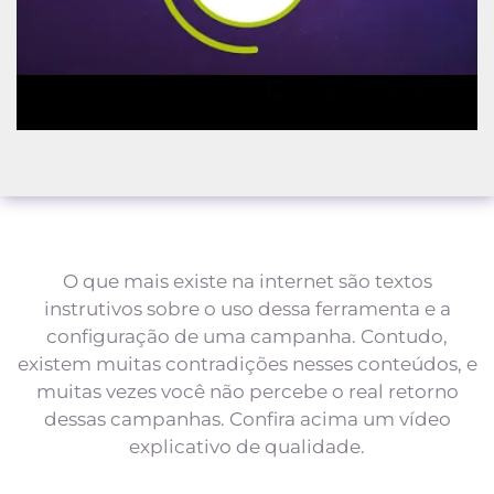
O que mais existe na internet são textos
instrutivos sobre o uso dessa ferramenta e a
configuração de uma campanha. Contudo,
existem muitas contradições nesses conteúdos, e
muitas vezes você não percebe o real retorno
dessas campanhas. Confira acima um vídeo
explicativo de qualidade.