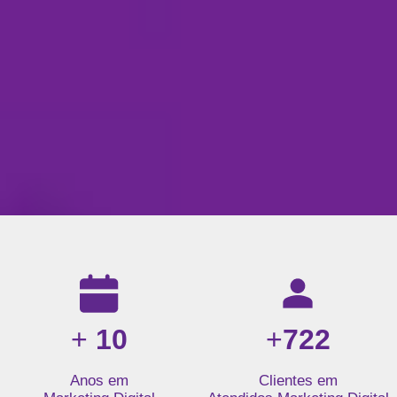
Resultados da nossa agência de marketing digital: mais de 1
+
10
+
722
Anos em
Clientes em