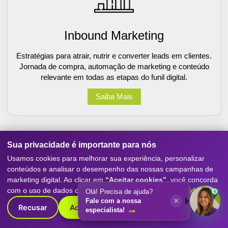
Inbound Marketing
Estratégias para atrair, nutrir e converter leads em clientes.
Jornada de compra, automação de marketing e conteúdo
relevante em todas as etapas do funil digital.
Saiba Mais
Sua privacidade é importante para nós
Usamos cookies para melhorar sua experiência, personalizar
conteúdos e analisar o desempenho das nossas campanhas de
marketing digital. Ao clicar em
“Aceitar cookies”
, você concorda
com o uso de dados conforme nossa
Política de Privacidade
.
Olá! Precisa de ajuda?
×
Fale com a nossa
Recusar
Aceitar cookies
especialista!
Sites e Ecommerce