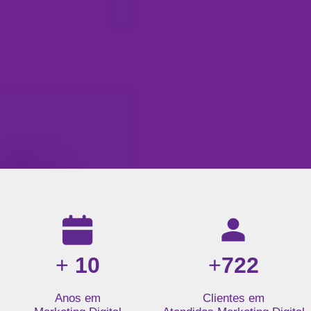
Resultados da nossa agência de marketing digital: mais de 1
+
10
+
722
Anos em
Clientes em