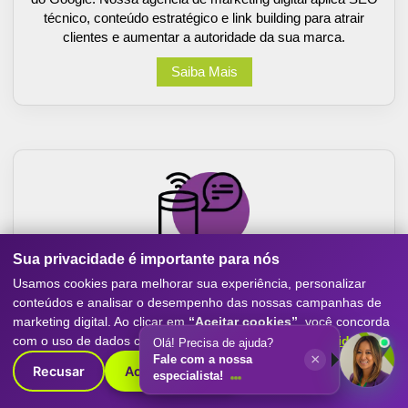
técnico, conteúdo estratégico e link building para atrair
clientes e aumentar a autoridade da sua marca.
Saiba Mais
Sua privacidade é importante para nós
Usamos cookies para melhorar sua experiência, personalizar
GEO e AEO (Busca para IAs)
conteúdos e analisar o desempenho das nossas campanhas de
marketing digital. Ao clicar em
“Aceitar cookies”
, você concorda
Arquitetura e otimização de sites e redes sociais com foco
com o uso de dados conforme nossa
Política de Privacidade
.
Olá! Precisa de ajuda?
×
em aparecer nas sugestões de Inteligências Artificiais
Fale com a nossa
Recusar
Aceitar cookies
especialista!
como ChatGPT, Gemini, Copilot e Deepseek. Seu negócio
aparecendo da nova era do marketing.