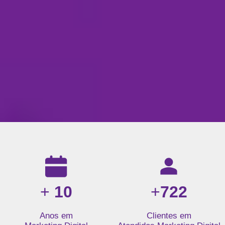
Resultados da nossa agência de marketing digital: mais de 1
+
10
+
722
Anos em
Clientes em