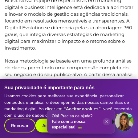
Brasil. Nossa equipe de especialistas em marketing
digital e business intelligence está dedicada a aprimorar
e inovar o modelo de gestão das agências tradicionais,
focando em resultados mensuráveis e transparentes. A
Digitall Evolution se diferencia pela sua abordagem 360
graus, que integra diversas estratégias de marketing
digital para maximizar o impacto e o retorno sobre o
investimento.
Nossa metodologia se baseia em uma profunda análise
de dados, permitindo uma compreensão completa do
seu negócio e do seu público-alvo. A partir dessa análise,
desenvolvemos estratégias personalizadas e adaptadas
às suas necessidades específicas, utilizando as melhores
Sua privacidade é importante para nós
ferramentas e tecnologias disponíveis no mercado. A
Usamos cookies para melhorar sua experiência, personalizar
Digitall Evolution acompanha de perto a evolução do
conteúdos e analisar o desempenho das nossas campanhas de
cenário digital, adaptando constantemente suas
marketing digital. Ao clicar em
“Aceitar cookies”
, você concorda
estratégias para garantir resultados otimizados e
com o uso de dados conforme nossa
Política de Privacidade
.
Olá! Precisa de ajuda?
×
sustentáveis.
Fale com a nossa
Recusar
Aceitar cookies
especialista!
A Digitall Evolution não apenas oferece serviços de