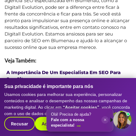
agência SEO especializada em Blumenau, como a
Digitall Evolution, pode ser a diferença entre ficar à
frente da concorrência e ficar para trás. Se você está
pronto para impulsionar sua presença online e alcançar
resultados significativos, entre em contato conosco na
Digitall Evolution. Estamos ansiosos para ser seu
parceiro de SEO em Blumenau e ajudá-lo a alcançar o
sucesso online que sua empresa merece.
Veja Também:
A Importância De Um Especialista Em SEO Para
Seu Site
Sua privacidade é importante para nós
,
A Maior Empresa De Análise De Marketing
,
Usamos cookies para melhorar sua experiência, personalizar
A Maior Empresa De Criação De E-Commerce
,
conteúdos e analisar o desempenho das nossas campanhas de
marketing digital. Ao clicar em
“Aceitar cookies”
, você concorda
A Maior Empresa De Criação De Loja Virtual
,
com o uso de dados conforme nossa
Política de Privacidade
.
A Maior Empresa De Criação De Site
.
Recusar
Aceitar cookies