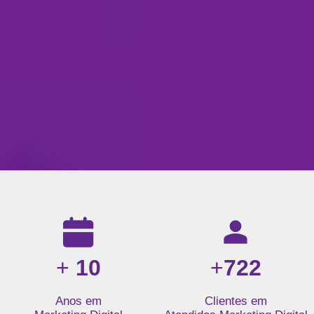
Resultados da nossa agência de marketing digital: mais de 1
+
10
+
722
Anos em
Clientes em