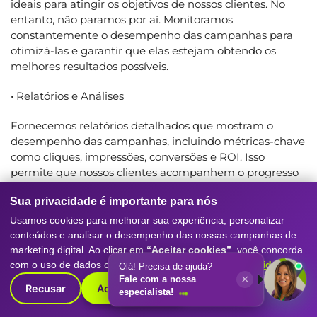
ideais para atingir os objetivos de nossos clientes. No
entanto, não paramos por aí. Monitoramos
constantemente o desempenho das campanhas para
otimizá-las e garantir que elas estejam obtendo os
melhores resultados possíveis.
• Relatórios e Análises
Fornecemos relatórios detalhados que mostram o
desempenho das campanhas, incluindo métricas-chave
como cliques, impressões, conversões e ROI. Isso
permite que nossos clientes acompanhem o progresso
e avaliem o retorno sobre o investimento.
Sua privacidade é importante para nós
Usamos cookies para melhorar sua experiência, personalizar
PRONTO PARA ALAVANCAR SUA PRESENÇA
conteúdos e analisar o desempenho das nossas campanhas de
ONLINE?
marketing digital. Ao clicar em
“Aceitar cookies”
, você concorda
Se você é uma empresa em Itajaí ou região e deseja
com o uso de dados conforme nossa
Política de Privacidade
.
Olá! Precisa de ajuda?
elevar sua presença online por meio de campanhas no
×
Fale com a nossa
Recusar
Aceitar cookies
especialista!
Google, a Digitall Evolution está pronta para ajudar. Não
perca mais tempo e oportunidades valiosas. Entre em