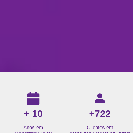
Resultados da nossa agência de marketing digital: mais de 1
+
10
+
722
Anos em
Clientes em