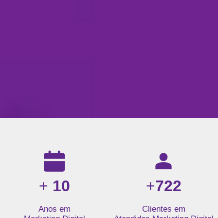
Resultados da nossa agência de marketing digital: mais de 1
+
10
+
722
Anos em
Clientes em