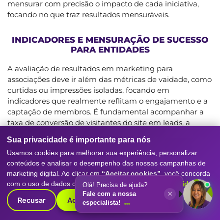
mensurar com precisão o impacto de cada iniciativa,
focando no que traz resultados mensuráveis.
INDICADORES E MENSURAÇÃO DE SUCESSO
PARA ENTIDADES
A avaliação de resultados em marketing para
associações deve ir além das métricas de vaidade, como
curtidas ou impressões isoladas, focando em
indicadores que realmente reflitam o engajamento e a
captação de membros. É fundamental acompanhar a
taxa de conversão de visitantes do site em leads, a
qualidade das interações geradas nos canais digitais e o
Sua privacidade é importante para nós
volume de interessados que chegam através de
Usamos cookies para melhorar sua experiência, personalizar
diferentes fontes de tráfego. Quando trabalhamos com
conteúdos e analisar o desempenho das nossas campanhas de
automação e CRM, conseguimos medir a jornada do
marketing digital. Ao clicar em
“Aceitar cookies”
, você concorda
lead desde a primeira interação até a efetiva adesão, o
com o uso de dados conforme nossa
Política de Privacidade
.
Olá! Precisa de ajuda?
que permite identificar exatamente quais etapas do
×
Fale com a nossa
processo de comunicação estão funcionando e quais
Recusar
Aceitar cookies
especialista!
precisam de otimização contínua. Essa transparência
nos dados é vital para que a diretoria da entidade tome