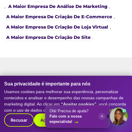
,
A Maior Empresa De Análise De Marketing
,
A Maior Empresa De Criação De E-Commerce
,
A Maior Empresa De Criação De Loja Virtual
,
A Maior Empresa De Criação De Site
.
Serviços da nossa
Agência de
Sua privacidade é importante para nós
Marketing Digital
e SEO
Usamos cookies para melhorar sua experiência, personalizar
conteúdos e analisar o desempenho das nossas campanhas de
marketing digital. Ao clicar em
“Aceitar cookies”
, você concorda
Conheça os principais serviços que tornam a
Digitall
com o uso de dados conforme nossa
Política de Privacidade
.
Olá! Precisa de ajuda?
Evolution referência como agência de marketing
×
Fale com a nossa
digital
, SEO, posicionamento no Google, geração de
Recusar
Aceitar cookies
especialista!
leads e resultados reais para empresas de todos os