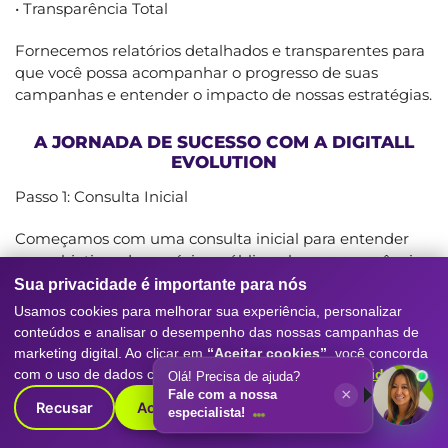
• Transparência Total
Fornecemos relatórios detalhados e transparentes para
que você possa acompanhar o progresso de suas
campanhas e entender o impacto de nossas estratégias.
A JORNADA DE SUCESSO COM A DIGITALL
EVOLUTION
Passo 1: Consulta Inicial
Começamos com uma consulta inicial para entender
seus objetivos de negócios, público-alvo e concorrência
em Navegantes.
Sua privacidade é importante para nós
Usamos cookies para melhorar sua experiência, personalizar
Passo 2: Desenvolvimento Estratégico
conteúdos e analisar o desempenho das nossas campanhas de
marketing digital. Ao clicar em
“Aceitar cookies”
, você concorda
Com base na consulta, desenvolvemos uma estratégia
com o uso de dados conforme nossa
Política de Privacidade
.
Olá! Precisa de ajuda?
personalizada de campanhas Google que atenda aos
×
Fale com a nossa
Recusar
Aceitar cookies
seus objetivos.
especialista!