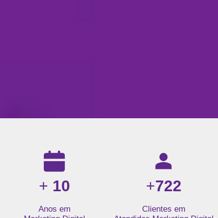
Resultados da nossa agência de marketing digital: mais de 1
+
10
+
722
Anos em
Clientes em