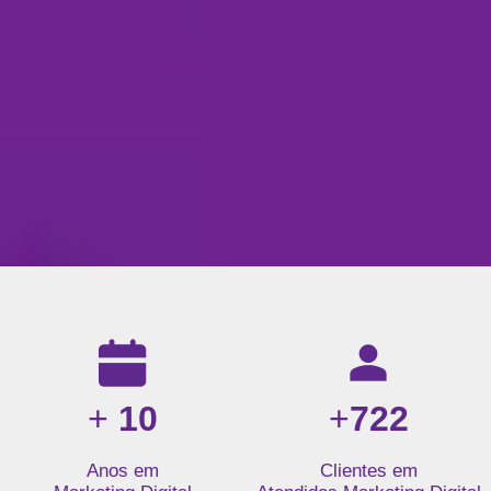
Resultados da nossa agência de marketing digital: mais de 1
+
10
+
722
Anos em
Clientes em