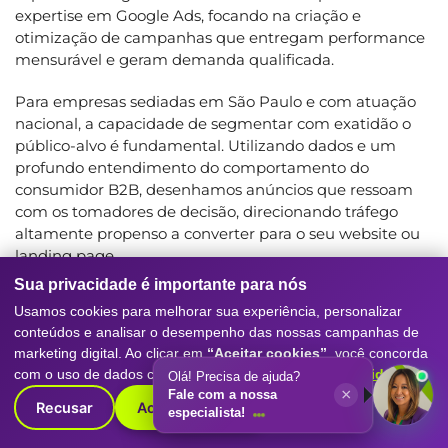
expertise em Google Ads, focando na criação e
otimização de campanhas que entregam performance
mensurável e geram demanda qualificada.
Para empresas sediadas em São Paulo e com atuação
nacional, a capacidade de segmentar com exatidão o
público-alvo é fundamental. Utilizando dados e um
profundo entendimento do comportamento do
consumidor B2B, desenhamos anúncios que ressoam
com os tomadores de decisão, direcionando tráfego
altamente propenso a converter para o seu website ou
landing page.
Sua privacidade é importante para nós
Nossa metodologia envolve desde a pesquisa criteriosa
Usamos cookies para melhorar sua experiência, personalizar
de palavras-chave, passando pela criação de grupos de
conteúdos e analisar o desempenho das nossas campanhas de
anúncios eficientes, até a otimização contínua com base
marketing digital. Ao clicar em
“Aceitar cookies”
, você concorda
em métricas de conversão e custo por lead.
com o uso de dados conforme nossa
Política de Privacidade
.
Olá! Precisa de ajuda?
×
Fale com a nossa
A complexidade do Google Ads reside na sua constante
Recusar
Aceitar cookies
especialista!
evolução e na necessidade de uma análise de dados