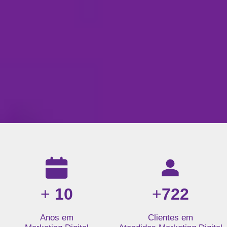
Resultados da nossa agência de marketing digital: mais de 1
+
10
+
722
Anos em
Clientes em