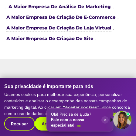
,
A Maior Empresa De Análise De Marketing
,
A Maior Empresa De Criação De E-Commerce
,
A Maior Empresa De Criação De Loja Virtual
,
A Maior Empresa De Criação De Site
.
Serviços da nossa
Agência de
Sua privacidade é importante para nós
Marketing Digital
e SEO
Usamos cookies para melhorar sua experiência, personalizar
conteúdos e analisar o desempenho das nossas campanhas de
marketing digital. Ao clicar em
“Aceitar cookies”
, você concorda
Conheça os principais serviços que tornam a
Digitall
com o uso de dados conforme nossa
Política de Privacidade
.
Olá! Precisa de ajuda?
Evolution referência como agência de marketing
×
Fale com a nossa
digital
, SEO, posicionamento no Google, geração de
Recusar
Aceitar cookies
especialista!
leads e resultados reais para empresas de todos os