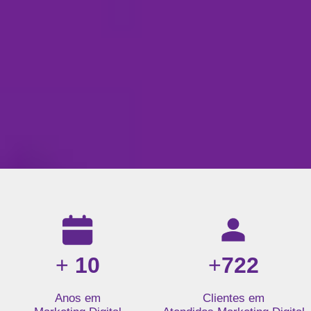
Resultados da nossa agência de marketing digital: mais de 1
+
10
+
722
Anos em
Clientes em