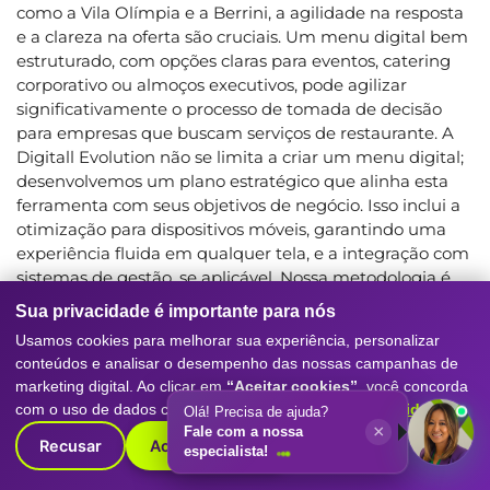
como a Vila Olímpia e a Berrini, a agilidade na resposta
e a clareza na oferta são cruciais. Um menu digital bem
estruturado, com opções claras para eventos, catering
corporativo ou almoços executivos, pode agilizar
significativamente o processo de tomada de decisão
para empresas que buscam serviços de restaurante. A
Digitall Evolution não se limita a criar um menu digital;
desenvolvemos um plano estratégico que alinha esta
ferramenta com seus objetivos de negócio. Isso inclui a
otimização para dispositivos móveis, garantindo uma
experiência fluida em qualquer tela, e a integração com
sistemas de gestão, se aplicável. Nossa metodologia é
orientada a dados, assegurando que cada centavo
Sua privacidade é importante para nós
investido em marketing gere o máximo retorno.
Usamos cookies para melhorar sua experiência, personalizar
Entendemos que o crescimento escalável não acontece
conteúdos e analisar o desempenho das nossas campanhas de
por acaso; é o resultado de estratégias inteligentes,
marketing digital. Ao clicar em
“Aceitar cookies”
, você concorda
implementadas com precisão e acompanhadas de
com o uso de dados conforme nossa
Política de Privacidade
.
Olá! Precisa de ajuda?
perto. Acreditamos que a performance mensurável é a
×
Fale com a nossa
chave para o sucesso sustentável.
Recusar
Aceitar cookies
especialista!