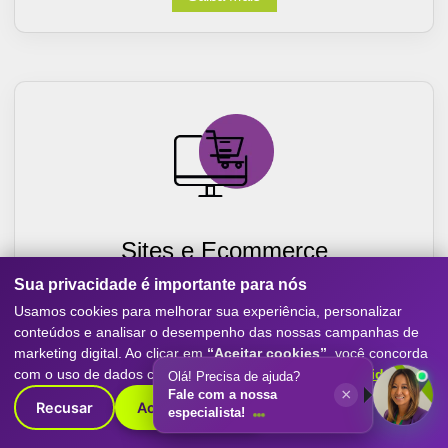
Sites e Ecommerce
Sua privacidade é importante para nós
Criação de sites otimizados para conversão, com
experiência mobile-first, SEO e performance. Destaque
Usamos cookies para melhorar sua experiência, personalizar
sua empresa com o melhor do marketing digital.
conteúdos e analisar o desempenho das nossas campanhas de
marketing digital. Ao clicar em
“Aceitar cookies”
, você concorda
Saiba Mais
com o uso de dados conforme nossa
Política de Privacidade
.
Olá! Precisa de ajuda?
×
Fale com a nossa
Recusar
Aceitar cookies
especialista!