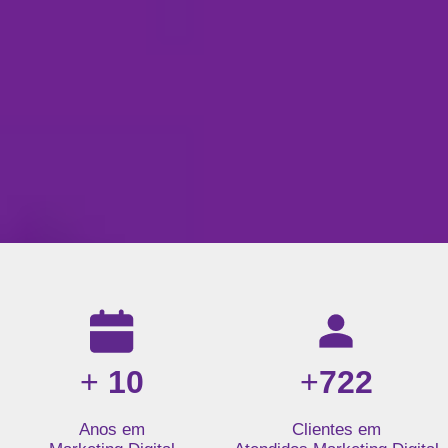
Resultados da nossa agência de marketing digital: mais de 1
+
10
+
722
Anos em
Clientes em