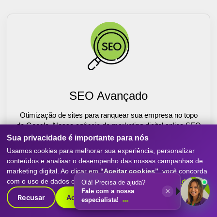
SEO Avançado
Otimização de sites para ranquear sua empresa no topo
do Google. Nossa agência de marketing digital aplica SEO
técnico, conteúdo estratégico e link building para atrair
Sua privacidade é importante para nós
clientes e aumentar a autoridade da sua marca.
Usamos cookies para melhorar sua experiência, personalizar
conteúdos e analisar o desempenho das nossas campanhas de
Saiba Mais
marketing digital. Ao clicar em
“Aceitar cookies”
, você concorda
com o uso de dados conforme nossa
Política de Privacidade
.
Olá! Precisa de ajuda?
×
Fale com a nossa
Recusar
Aceitar cookies
especialista!