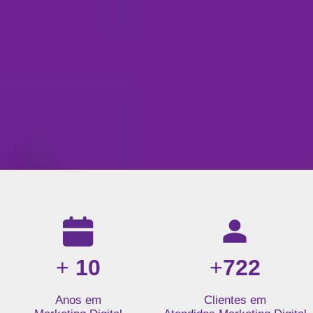
Resultados da nossa agência de marketing digital: mais de 1
+
10
+
722
Anos em
Clientes em