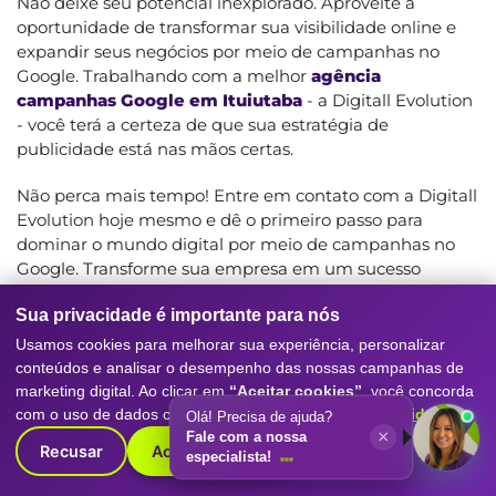
Não deixe seu potencial inexplorado. Aproveite a
oportunidade de transformar sua visibilidade online e
expandir seus negócios por meio de campanhas no
Google. Trabalhando com a melhor
agência
campanhas Google em Ituiutaba
- a Digitall Evolution
- você terá a certeza de que sua estratégia de
publicidade está nas mãos certas.
Não perca mais tempo! Entre em contato com a Digitall
Evolution hoje mesmo e dê o primeiro passo para
dominar o mundo digital por meio de campanhas no
Google. Transforme sua empresa em um sucesso
online!
Sua privacidade é importante para nós
Veja Também:
Usamos cookies para melhorar sua experiência, personalizar
conteúdos e analisar o desempenho das nossas campanhas de
A Importância De Um Especialista Em SEO Para
marketing digital. Ao clicar em
“Aceitar cookies”
, você concorda
Seu Site
com o uso de dados conforme nossa
Política de Privacidade
.
Olá! Precisa de ajuda?
×
Fale com a nossa
,
A Maior Empresa De Análise De Marketing
,
Recusar
Aceitar cookies
especialista!
A Maior Empresa De Criação De E-Commerce
,