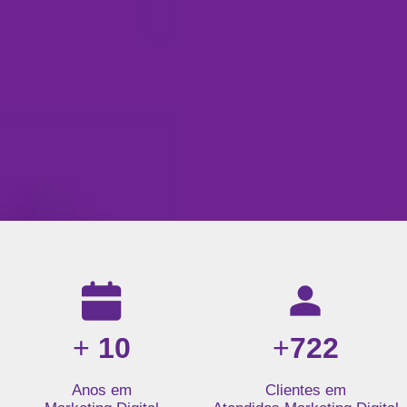
Resultados da nossa agência de marketing digital: mais de 1
+
10
+
722
Anos em
Clientes em