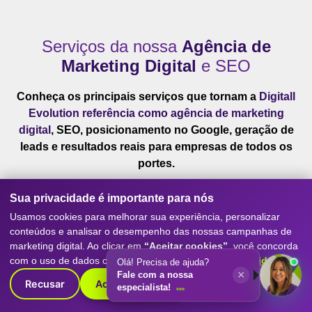
Serviços da nossa
Agência de
Marketing Digital
e SEO
Conheça os principais serviços que tornam a
Digitall
Evolution referência como agência de marketing
digital
, SEO, posicionamento no Google, geração de
leads e resultados reais para empresas de todos os
portes.
Sua privacidade é importante para nós
Usamos cookies para melhorar sua experiência, personalizar
conteúdos e analisar o desempenho das nossas campanhas de
marketing digital. Ao clicar em
“Aceitar cookies”
, você concorda
com o uso de dados conforme nossa
Política de Privacidade
.
Olá! Precisa de ajuda?
×
Fale com a nossa
Recusar
Aceitar cookies
especialista!