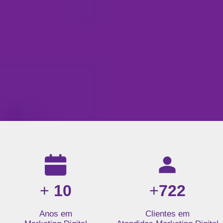
Resultados da nossa agência de marketing digital: mais de 1
+
10
+
722
Anos em
Clientes em