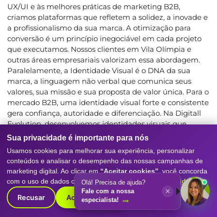
UX/UI e às melhores práticas de marketing B2B,
criamos plataformas que refletem a solidez, a inovade e
a profissionalismo da sua marca. A otimização para
conversão é um princípio inegociável em cada projeto
que executamos. Nossos clientes em Vila Olímpia e
outras áreas empresariais valorizam essa abordagem.
Paralelamente, a Identidade Visual é o DNA da sua
marca, a linguagem não verbal que comunica seus
valores, sua missão e sua proposta de valor única. Para o
mercado B2B, uma identidade visual forte e consistente
gera confiança, autoridade e diferenciação. Na Digitall
Evolution, desenvolvemos identidades visuais que
transcendem um simples logotipo; criamos um universo
Sua privacidade é importante para nós
visual que abrange cores, tipografia, iconografia e
Usamos cookies para melhorar sua experiência, personalizar
diretrizes de uso, garantindo que sua marca se
conteúdos e analisar o desempenho das nossas campanhas de
apresente de forma coesa e impactante em todos os
marketing digital. Ao clicar em
“Aceitar cookies”
, você concorda
pontos de contato. Seja para um rebranding completo
com o uso de dados conforme nossa
Política de Privacidade
.
Olá! Precisa de ajuda?
ou para a criação de uma nova marca, nosso processo é
×
Fale com a nossa
Recusar
Aceitar cookies
consultivo e colaborativo, com o objetivo de traduzir a
especialista!
essência da sua empresa em elementos visuais que