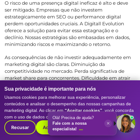
O risco de uma presença digital ineficaz é alto e deve
ser mitigado. Empresas que não investem
estrategicamente em SEO ou performance digital
perdem oportunidades cruciais. A Digitall Evolution
oferece a solução para evitar essa estagnação e o
declínio. Nossas estratégias são embasadas em dados,
minimizando riscos e maximizando o retorno.
As consequências de não investir adequadamente em
marketing digital são claras. Diminuição da
competitividade no mercado. Perda significativa de
market share para concorrentes. Dificuldade em atrair
novos negócios e em reter clientes existentes. Optar por
Sua privacidade é importante para nós
uma agência data-driven como a Digitall Evolution é
Usamos cookies para melhorar sua experiência, personalizar
um investimento estratégico e inteligente. É um
conteúdos e analisar o desempenho das nossas campanhas de
caminho comprovado para o crescimento contínuo e
marketing digital. Ao clicar em
“Aceitar cookies”
, você concorda
sustentável.
com o uso de dados conforme nossa
Política de Privacidade
.
Olá! Precisa de ajuda?
×
Fale com a nossa
Nosso compromisso com a E-E-A-T, ou Expertise,
Recusar
Aceitar cookies
especialista!
Experiência, Autoridade e Confiabilidade, é inegociável.
Cada dado que apresentamos reforça essa premissa