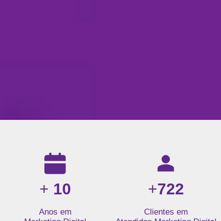
Resultados da nossa agência de marketing digital: mais de 1
+
10
+
722
Anos em
Clientes em