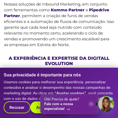
Nossas soluções de Inbound Marketing, em conjunto
com ferramentas como
Kommo Partner
e
Pipedrive
Partner
, permitem a criação de funis de vendas
eficientes e a automação de fluxos de comunicação. Isso
garante que cada lead seja nutrido com conteúdo
relevante no momento certo, acelerando o ciclo de
vendas e promovendo um crescimento escalável para
as empresas em Estrela do Norte.
A EXPERIÊNCIA E EXPERTISE DA DIGITALL
EVOLUTION
Com mais de 10 anos de experiência no mercado, a
Sua privacidade é importante para nós
Digitall Evolution
consolidou-se como uma referência
Usamos cookies para melhorar sua experiência, personalizar
em
Consultoria de Marketing B2B
. Atendemos mais
conteúdos e analisar o desempenho das nossas campanhas de
de 620 clientes, o que valida nossa capacidade de
marketing digital. Ao clicar em
“Aceitar cookies”
, você concorda
entregar resultados consistentes e mensuráveis. Nossa
com o uso de dados conforme nossa
Política de Privacidade
.
Olá! Precisa de ajuda?
equipe multidisciplinar é composta por mais de 46
×
Fale com a nossa
Recusar
Aceitar cookies
especialistas dedicados a cada aspecto do marketing
especialista!
digital.