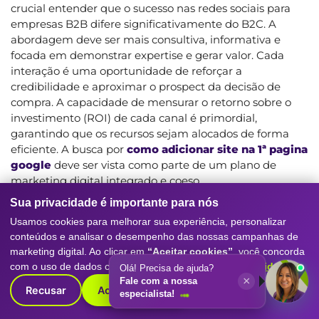
crucial entender que o sucesso nas redes sociais para
empresas B2B difere significativamente do B2C. A
abordagem deve ser mais consultiva, informativa e
focada em demonstrar expertise e gerar valor. Cada
interação é uma oportunidade de reforçar a
credibilidade e aproximar o prospect da decisão de
compra. A capacidade de mensurar o retorno sobre o
investimento (ROI) de cada canal é primordial,
garantindo que os recursos sejam alocados de forma
eficiente. A busca por
como adicionar site na 1ª pagina
google
deve ser vista como parte de um plano de
marketing digital integrado e coeso.
Sua privacidade é importante para nós
GOOGLE ADS E A GERAÇÃO DE DEMANDA
Usamos cookies para melhorar sua experiência, personalizar
QUALIFICADA
conteúdos e analisar o desempenho das nossas campanhas de
marketing digital. Ao clicar em
“Aceitar cookies”
, você concorda
O Google Ads, quando integrado a uma estratégia de
com o uso de dados conforme nossa
Política de Privacidade
.
Olá! Precisa de ajuda?
SEO robusta, oferece um caminho poderoso para a
×
Fale com a nossa
geração de demanda qualificada e resultados rápidos. A
Recusar
Aceitar cookies
especialista!
Digitall Evolution utiliza o Google Ads não apenas como