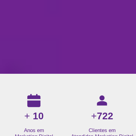
Resultados da nossa agência de marketing digital: mais de 1
+
10
+
722
Anos em
Clientes em