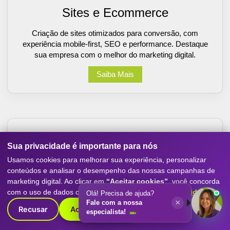
Sites e Ecommerce
Criação de sites otimizados para conversão, com
experiência mobile-first, SEO e performance. Destaque
sua empresa com o melhor do marketing digital.
Saiba Mais
Sua privacidade é importante para nós
Usamos cookies para melhorar sua experiência, personalizar
conteúdos e analisar o desempenho das nossas campanhas de
marketing digital. Ao clicar em
“Aceitar cookies”
, você concorda
com o uso de dados conforme nossa
Política de Privacidade
.
Olá! Precisa de ajuda?
×
Inteligência Artificial
Fale com a nossa
Recusar
Aceitar cookies
especialista!
Projetos de inteligência artificial para todos os nichos.