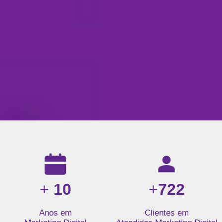
Resultados da nossa agência de marketing digital: mais de 1
+
10
+
722
Anos em
Clientes em