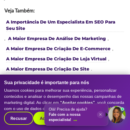
Veja Também:
A Importância De Um Especialista Em SEO Para
Seu Site
,
A Maior Empresa De Análise De Marketing
,
A Maior Empresa De Criação De E-Commerce
,
A Maior Empresa De Criação De Loja Virtual
,
A Maior Empresa De Criação De Site
.
Sua privacidade é importante para nós
Usamos cookies para melhorar sua experiência, personalizar
conteúdos e analisar o desempenho das nossas campanhas de
marketing digital. Ao clicar em
“Aceitar cookies”
, você concorda
com o uso de dados conforme nossa
Política de Privacidade
.
Olá! Precisa de ajuda?
Serviços da nossa
Agência de
×
Fale com a nossa
Recusar
Aceitar cookies
especialista!
Marketing Digital
e SEO