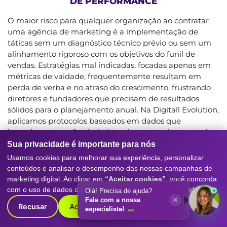
DE PERFORMANCE
O maior risco para qualquer organização ao contratar
uma agência de marketing é a implementação de
táticas sem um diagnóstico técnico prévio ou sem um
alinhamento rigoroso com os objetivos do funil de
vendas. Estratégias mal indicadas, focadas apenas em
métricas de vaidade, frequentemente resultam em
perda de verba e no atraso do crescimento, frustrando
diretores e fundadores que precisam de resultados
sólidos para o planejamento anual. Na Digitall Evolution,
aplicamos protocolos baseados em dados que
impedem que ações isoladas sejam tomadas antes da
validação da estrutura comercial, garantindo que o
Sua privacidade é importante para nós
investimento seja alocado onde existe maior potencial
Usamos cookies para melhorar sua experiência, personalizar
de retorno e previsibilidade.
conteúdos e analisar o desempenho das nossas campanhas de
marketing digital. Ao clicar em
“Aceitar cookies”
, você concorda
A segurança operacional é garantida através de uma
com o uso de dados conforme nossa
Política de Privacidade
.
rotina de acompanhamento contínuo e análise crítica
Recusar
Aceitar cookies
de dados, evitando que desvios no mercado ou
mudanças em algoritmos prejudiquem a performance