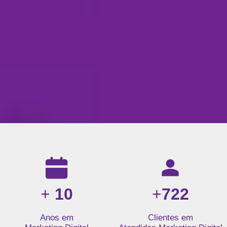
Resultados da nossa agência de marketing digital: mais de 1
+
10
+
722
Anos em
Clientes em