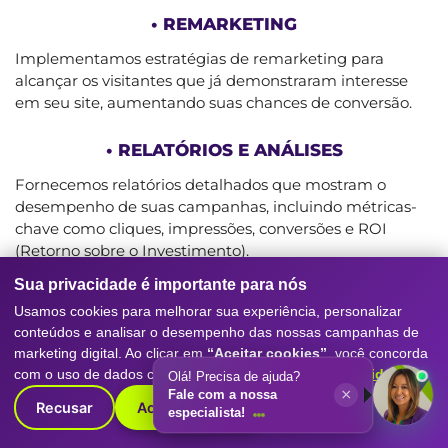
• REMARKETING
Implementamos estratégias de remarketing para
alcançar os visitantes que já demonstraram interesse
em seu site, aumentando suas chances de conversão.
• RELATÓRIOS E ANÁLISES
Fornecemos relatórios detalhados que mostram o
desempenho de suas campanhas, incluindo métricas-
chave como cliques, impressões, conversões e ROI
(Retorno sobre o Investimento).
Sua privacidade é importante para nós
O PROCESSO COM A DIGITALL EVOLUTION
Usamos cookies para melhorar sua experiência, personalizar
conteúdos e analisar o desempenho das nossas campanhas de
Trabalhar com a Digitall Evolution é simples e eficaz:
marketing digital. Ao clicar em
“Aceitar cookies”
, você concorda
com o uso de dados conforme nossa
Política de Privacidade
.
Consulta Inicial: Começamos com uma consulta inicial
Olá! Precisa de ajuda?
×
Fale com a nossa
para entender seus objetivos, orçamento e público-alvo.
Recusar
Aceitar cookies
especialista!
Com base nessas informações, desenvolvemos uma
estratégia personalizada.