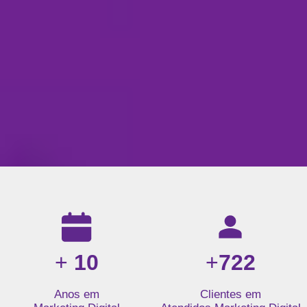
Resultados da nossa agência de marketing digital: mais de 1
+
10
+
722
Anos em
Clientes em