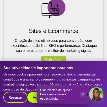
Sites e Ecommerce
Criação de sites otimizados para conversão, com
experiência mobile-first, SEO e performance. Destaque
sua empresa com o melhor do marketing digital.
Saiba Mais
Sua privacidade é importante para nós
Usamos cookies para melhorar sua experiência, personalizar
conteúdos e analisar o desempenho das nossas campanhas de
marketing digital. Ao clicar em
“Aceitar cookies”
, você concorda
com o uso de dados conforme nossa
Política de Privacidade
.
Olá! Precisa de ajuda?
×
Fale com a nossa
Recusar
Aceitar cookies
especialista!