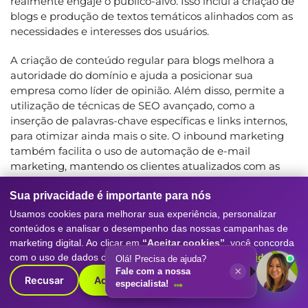
realmente engaje o público-alvo. Isso inclui a criação de
blogs e produção de textos temáticos alinhados com as
necessidades e interesses dos usuários.
A criação de conteúdo regular para blogs melhora a
autoridade do domínio e ajuda a posicionar sua
empresa como líder de opinião. Além disso, permite a
utilização de técnicas de SEO avançado, como a
inserção de palavras-chave específicas e links internos,
para otimizar ainda mais o site. O inbound marketing
também facilita o uso de automação de e-mail
marketing, mantendo os clientes atualizados com as
últimas novidades e promoções.
Sua privacidade é importante para nós
Usamos cookies para melhorar sua experiência, personalizar
APPS, SISTEMAS E PLATAFORMAS DE
conteúdos e analisar o desempenho das nossas campanhas de
CONVERSÃO
marketing digital. Ao clicar em
“Aceitar cookies”
, você concorda
A transformação digital não se limita apenas a websites
com o uso de dados conforme nossa
Política de Privacidade
.
Olá! Precisa de ajuda?
×
e plataformas de busca. A criação de apps e sistemas
Fale com a nossa
Recusar
Aceitar cookies
especialista!
personalizados pode ser um diferencial competitivo
para muitas empresas. Uma boa
agência de SEO em