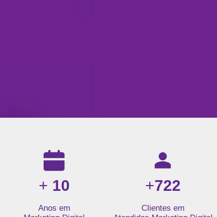
Resultados da nossa agência de marketing digital: mais de 1
+
10
+
722
Anos em
Clientes em