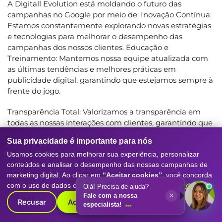
A Digitall Evolution está moldando o futuro das
campanhas no Google por meio de: Inovação Contínua:
Estamos constantemente explorando novas estratégias
e tecnologias para melhorar o desempenho das
campanhas dos nossos clientes. Educação e
Treinamento: Mantemos nossa equipe atualizada com
as últimas tendências e melhores práticas em
publicidade digital, garantindo que estejamos sempre à
frente do jogo.
Transparência Total: Valorizamos a transparência em
todas as nossas interações com clientes, garantindo que
eles compreendam completamente o que estamos
Sua privacidade é importante para nós
fazendo e por quê.
Usamos cookies para melhorar sua experiência, personalizar
Compromisso com Resultados: Nossa maior prioridade
conteúdos e analisar o desempenho das nossas campanhas de
marketing digital. Ao clicar em
“Aceitar cookies”
, você concorda
é entregar resultados tangíveis e mensuráveis para
com o uso de dados conforme nossa
Política de Privacidade
.
nossos clientes. Trabalhamos incansavelmente para
Olá! Precisa de ajuda?
×
Fale com a nossa
garantir que eles alcancem o sucesso.
Recusar
Aceitar cookies
especialista!
COMO COMEÇAR A TRANSFORMAR SUAS