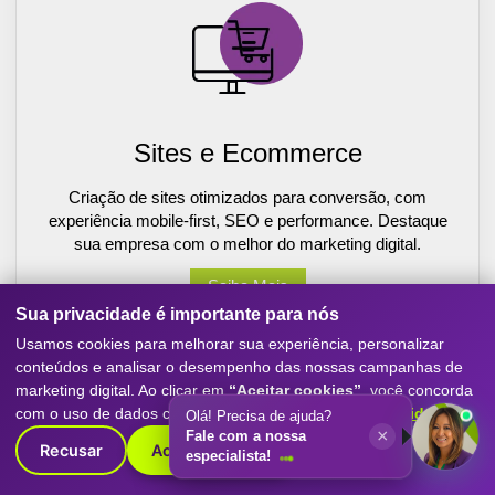
Sites e Ecommerce
Criação de sites otimizados para conversão, com
experiência mobile-first, SEO e performance. Destaque
sua empresa com o melhor do marketing digital.
Saiba Mais
Sua privacidade é importante para nós
Usamos cookies para melhorar sua experiência, personalizar
conteúdos e analisar o desempenho das nossas campanhas de
marketing digital. Ao clicar em
“Aceitar cookies”
, você concorda
com o uso de dados conforme nossa
Política de Privacidade
.
Olá! Precisa de ajuda?
×
Fale com a nossa
Recusar
Aceitar cookies
especialista!