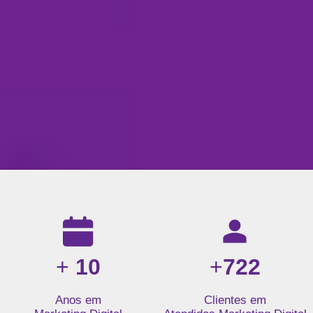
Resultados da nossa agência de marketing digital: mais de 1
+
10
+
722
Anos em
Clientes em