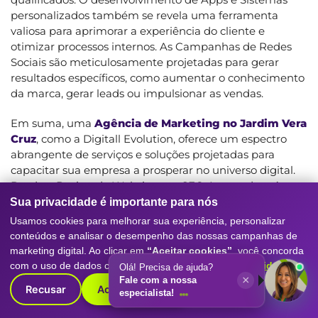
personalizados também se revela uma ferramenta
valiosa para aprimorar a experiência do cliente e
otimizar processos internos. As Campanhas de Redes
Sociais são meticulosamente projetadas para gerar
resultados específicos, como aumentar o conhecimento
da marca, gerar leads ou impulsionar as vendas.
Em suma, uma
Agência de Marketing no Jardim Vera
Cruz
, como a Digitall Evolution, oferece um espectro
abrangente de serviços e soluções projetadas para
capacitar sua empresa a prosperar no universo digital.
Desde o Design de Websites e o SEO Avançado até o
Inbound Marketing e o Gerenciamento de Redes
Sua privacidade é importante para nós
Sociais, possuímos as ferramentas e a expertise
Usamos cookies para melhorar sua experiência, personalizar
necessárias para impulsionar seu negócio rumo ao
conteúdos e analisar o desempenho das nossas campanhas de
sucesso. Não permita que o tempo e as oportunidades
marketing digital. Ao clicar em
“Aceitar cookies”
, você concorda
escorram por entre seus dedos. Entre em contato com a
com o uso de dados conforme nossa
Política de Privacidade
.
Olá! Precisa de ajuda?
Digitall Evolution hoje mesmo e descubra como
×
Fale com a nossa
Recusar
Aceitar cookies
especialista!
podemos revolucionar sua presença online e atrair um
fluxo constante de novos clientes para o seu negócio! A