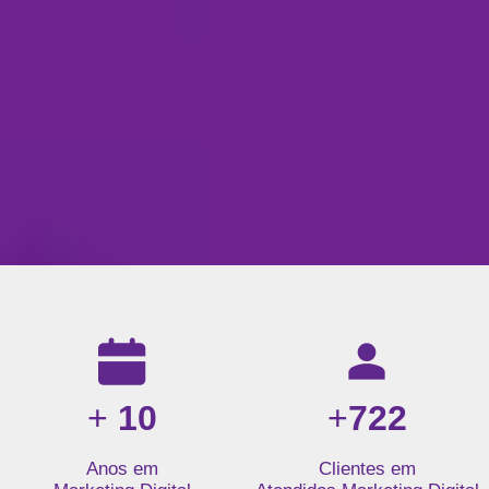
Resultados da nossa agência de marketing digital: mais de 1
+
10
+
722
Anos em
Clientes em