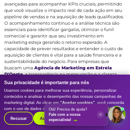
avançadas para acompanhar KPIs cruciais, permitindo
que você visualize o impacto real de cada ação em seu
pipeline de vendas e na aquisição de leads qualificados.
O acompanhamento contínuo e a análise técnica são
essenciais para identificar gargalos, otimizar o funil
comercial e garantir que seu investimento em
marketing esteja gerando o retorno esperado. A
capacidade de prever resultados e entender o custo de
aquisição de clientes é vital para a saúde financeira e a
sustentabilidade do negócio. Para empresas que
buscam uma
Agência de Marketing em Estrela
D'Oeste
, a transparência na mensuração e a clareza
sobre o impacto das ações são fundamentais. Nosso
Sua privacidade é importante para nós
compromisso é com a sua performance mensurável. Ao
Usamos cookies para melhorar sua experiência, personalizar
trabalhar conosco, você terá acesso a relatórios
conteúdos e analisar o desempenho das nossas campanhas de
detalhados e a uma equipe dedicada a otimizar sua
marketing digital. Ao clicar em
“Aceitar cookies”
, você concorda
estratégia, garantindo que cada campanha contribua
com o uso de dados conforme nossa
Política de Privacidade
.
Olá! Precisa de ajuda?
para seus objetivos de negócio. Entendemos que a
×
Fale com a nossa
Recusar
Aceitar cookies
decisão de investir em marketing digital é significativa,
especialista!
e nossa expertise visa proporcionar a segurança de que