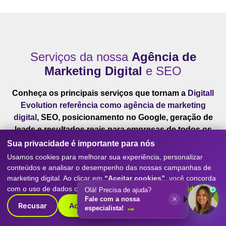
Serviços da nossa
Agência de
Marketing Digital
e SEO
Conheça os principais serviços que tornam a
Digitall
Evolution referência como agência de marketing
digital
, SEO, posicionamento no Google, geração de
leads e resultados reais para empresas de todos os
portes.
Sua privacidade é importante para nós
Usamos cookies para melhorar sua experiência, personalizar
conteúdos e analisar o desempenho das nossas campanhas de
marketing digital. Ao clicar em
“Aceitar cookies”
, você concorda
com o uso de dados conforme nossa
Política de Privacidade
.
Olá! Precisa de ajuda?
×
Fale com a nossa
Recusar
Aceitar cookies
especialista!