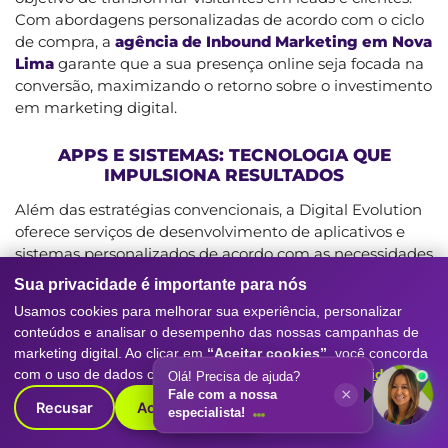
Com abordagens personalizadas de acordo com o ciclo
de compra, a
agência de Inbound Marketing em Nova
Lima
garante que a sua presença online seja focada na
conversão, maximizando o retorno sobre o investimento
em marketing digital.
APPS E SISTEMAS: TECNOLOGIA QUE
IMPULSIONA RESULTADOS
Além das estratégias convencionais, a Digital Evolution
oferece serviços de desenvolvimento de aplicativos e
sistemas personalizados de acordo com as necessidades
do seu negócio. Com soluções tecnológicas inovadoras,
Sua privacidade é importante para nós
a
agência de Inbound Marketing em Nova Lima
Usamos cookies para melhorar sua experiência, personalizar
aprimora a experiência do usuário, facilita processos
conteúdos e analisar o desempenho das nossas campanhas de
internos e amplia as oportunidades de interação com o
marketing digital. Ao clicar em
“Aceitar cookies”
, você concorda
público-alvo.
com o uso de dados conforme nossa
Política de Privacidade
.
Olá! Precisa de ajuda?
×
Fale com a nossa
Recusar
Aceitar cookies
CAMPANHAS DE REDES SOCIAIS: IMPACTO E
especialista!
ENGAJAMENTO PARA A SUA MARCA