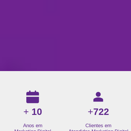
Resultados da nossa agência de marketing digital: mais de 1
+
10
+
722
Anos em
Clientes em