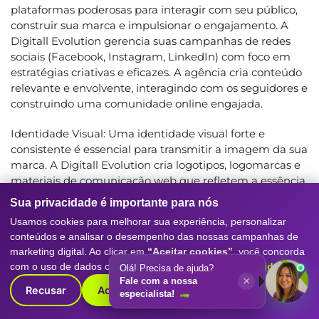
plataformas poderosas para interagir com seu público,
construir sua marca e impulsionar o engajamento. A
Digitall Evolution gerencia suas campanhas de redes
sociais (Facebook, Instagram, LinkedIn) com foco em
estratégias criativas e eficazes. A agência cria conteúdo
relevante e envolvente, interagindo com os seguidores e
construindo uma comunidade online engajada.
Identidade Visual: Uma identidade visual forte e
consistente é essencial para transmitir a imagem da sua
marca. A Digitall Evolution cria logotipos, logomarcas e
materiais de comunicação web que refletem a essência
do seu negócio. A agência colabora com designers
Sua privacidade é importante para nós
talentosos para garantir que a identidade visual seja
Usamos cookies para melhorar sua experiência, personalizar
memorável e representativa da marca.
conteúdos e analisar o desempenho das nossas campanhas de
marketing digital. Ao clicar em
“Aceitar cookies”
, você concorda
Plataformas de Conversão, Apps e Sistemas: A
com o uso de dados conforme nossa
Política de Privacidade
.
Olá! Precisa de ajuda?
otimização das suas plataformas de conversão é crucial.
×
Fale com a nossa
A Digitall Evolution ajuda a implementar sistemas e
Recusar
Aceitar cookies
especialista!
aplicativos que facilitam a jornada do cliente e