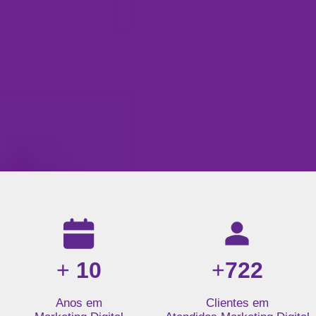
Resultados da nossa agência de marketing digital: mais de 1
+
10
+
722
Anos em
Clientes em