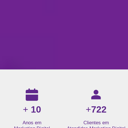
Resultados da nossa agência de marketing digital: mais de 1
+
10
+
722
Anos em
Clientes em