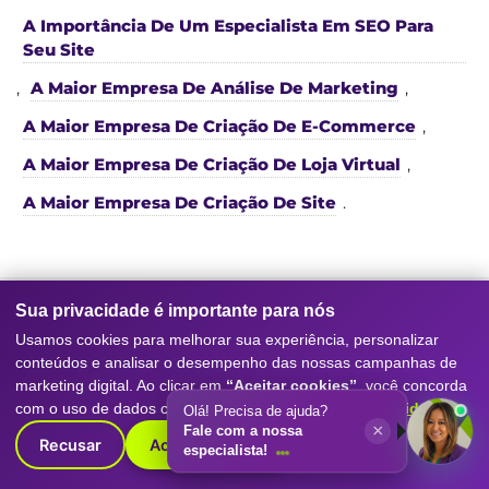
A Importância De Um Especialista Em SEO Para
Seu Site
,
A Maior Empresa De Análise De Marketing
,
A Maior Empresa De Criação De E-Commerce
,
A Maior Empresa De Criação De Loja Virtual
,
A Maior Empresa De Criação De Site
.
Sua privacidade é importante para nós
Usamos cookies para melhorar sua experiência, personalizar
conteúdos e analisar o desempenho das nossas campanhas de
Serviços da nossa
Agência de
marketing digital. Ao clicar em
“Aceitar cookies”
, você concorda
Marketing Digital
e SEO
com o uso de dados conforme nossa
Política de Privacidade
.
Olá! Precisa de ajuda?
×
Fale com a nossa
Recusar
Aceitar cookies
Conheça os principais serviços que tornam a
Digitall
especialista!
Evolution referência como agência de marketing