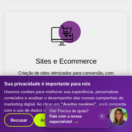
Sites e Ecommerce
Criação de sites otimizados para conversão, com
experiência mobile-first, SEO e performance. Destaque
Sua privacidade é importante para nós
sua empresa com o melhor do marketing digital.
Usamos cookies para melhorar sua experiência, personalizar
Saiba Mais
conteúdos e analisar o desempenho das nossas campanhas de
marketing digital. Ao clicar em
“Aceitar cookies”
, você concorda
com o uso de dados conforme nossa
Política de Privacidade
.
Olá! Precisa de ajuda?
×
Fale com a nossa
Recusar
Aceitar cookies
especialista!