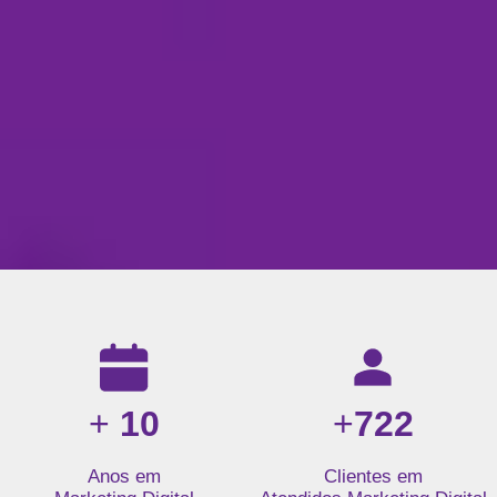
Resultados da nossa agência de marketing digital: mais de 1
+
10
+
722
Anos em
Clientes em