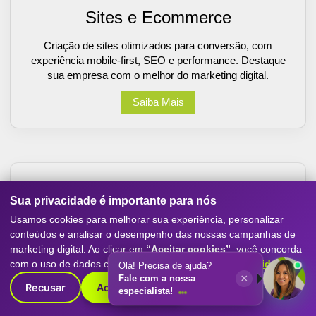
Sites e Ecommerce
Criação de sites otimizados para conversão, com
experiência mobile-first, SEO e performance. Destaque
sua empresa com o melhor do marketing digital.
Saiba Mais
Sua privacidade é importante para nós
Usamos cookies para melhorar sua experiência, personalizar
conteúdos e analisar o desempenho das nossas campanhas de
marketing digital. Ao clicar em
“Aceitar cookies”
, você concorda
com o uso de dados conforme nossa
Política de Privacidade
.
Olá! Precisa de ajuda?
×
Inteligência Artificial
Fale com a nossa
Recusar
Aceitar cookies
especialista!
Projetos de inteligência artificial para todos os nichos.