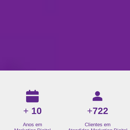
Resultados da nossa agência de marketing digital: mais de 1
+
10
+
722
Anos em
Clientes em