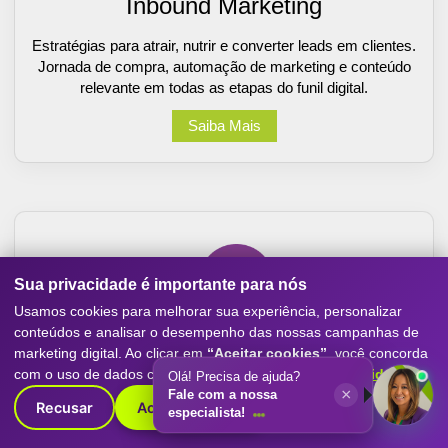
Inbound Marketing
Estratégias para atrair, nutrir e converter leads em clientes.
Jornada de compra, automação de marketing e conteúdo
relevante em todas as etapas do funil digital.
Saiba Mais
Sua privacidade é importante para nós
Usamos cookies para melhorar sua experiência, personalizar
conteúdos e analisar o desempenho das nossas campanhas de
marketing digital. Ao clicar em
“Aceitar cookies”
, você concorda
com o uso de dados conforme nossa
Política de Privacidade
.
Sites e Ecommerce
Olá! Precisa de ajuda?
×
Fale com a nossa
Recusar
Aceitar cookies
especialista!
Criação de sites otimizados para conversão, com
experiência mobile-first, SEO e performance. Destaque