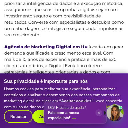
priorizar a inteligência de dados e a execução metódica,
asseguramos que suas campanhas digitais sejam um
investimento seguro e com previsibilidade de
resultados. Converse com especialistas e descubra como
uma abordagem estratégica e segura pode impulsionar
seu crescimento.
Agência de Marketing Digital em Itu
focada em gerar
demanda qualificada e crescimento escalável. Com
mais de 10 anos de experiência prática e mais de 620
clientes atendidos, a Digitall Evolution oferece
estratégias inteligentes, orientadas a dados e com
performance mensurável para empresas B2B que
Sua privacidade é importante para nós
buscam resultados concretos. Atendimento via
Usamos cookies para melhorar sua experiência, personalizar
WhatsApp e e-mail | Condições de agenda, análise
conteúdos e analisar o desempenho das nossas campanhas de
técnica, disponibilidade de diagnóstico e prazos podem
marketing digital. Ao clicar em
“Aceitar cookies”
, você concorda
variar conforme demanda e confirmação com a equipe
com o uso de dados conforme nossa
Política de Privacidade
.
Olá! Precisa de ajuda?
da Digitall Evolution.
×
Fale com a nossa
Recusar
Aceitar cookies
especialista!
COMO FUNCIONA O DIAGNÓSTICO TÉCNICO