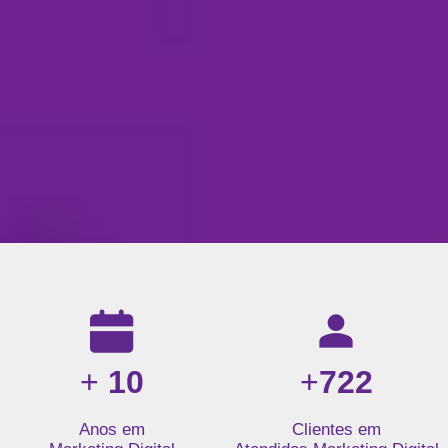
Resultados da nossa agência de marketing digital: mais de 1
+
10
+
722
Anos em
Clientes em