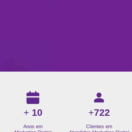
Resultados da nossa agência de marketing digital: mais de 1
+
10
+
722
Anos em
Clientes em