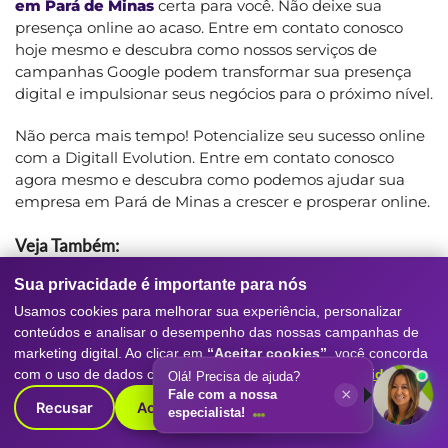
em Pará de Minas
certa para você. Não deixe sua
presença online ao acaso. Entre em contato conosco
hoje mesmo e descubra como nossos serviços de
campanhas Google podem transformar sua presença
digital e impulsionar seus negócios para o próximo nível.
Não perca mais tempo! Potencialize seu sucesso online
com a Digitall Evolution. Entre em contato conosco
agora mesmo e descubra como podemos ajudar sua
empresa em Pará de Minas a crescer e prosperar online.
Veja Também:
A Importância De Um Especialista Em SEO Para
Sua privacidade é importante para nós
Seu Site
Usamos cookies para melhorar sua experiência, personalizar
conteúdos e analisar o desempenho das nossas campanhas de
,
A Maior Empresa De Análise De Marketing
,
marketing digital. Ao clicar em
“Aceitar cookies”
, você concorda
com o uso de dados conforme nossa
Política de Privacidade
.
A Maior Empresa De Criação De E-Commerce
,
Olá! Precisa de ajuda?
×
Fale com a nossa
Recusar
Aceitar cookies
A Maior Empresa De Criação De Loja Virtual
,
especialista!
A Maior Empresa De Criação De Site
.