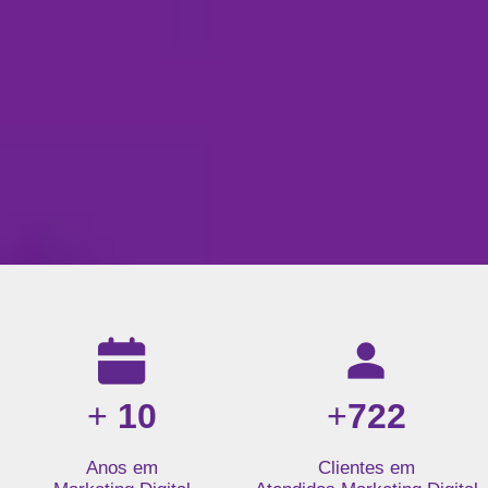
Resultados da nossa agência de marketing digital: mais de 1
+
10
+
722
Anos em
Clientes em