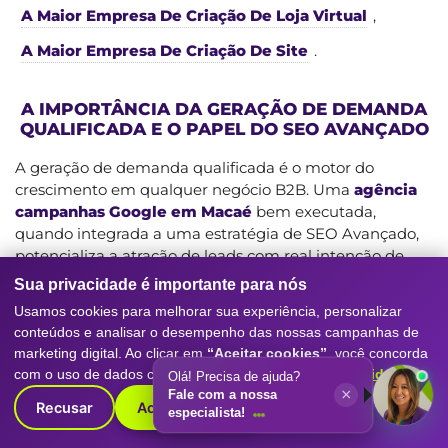
A Maior Empresa De Criação De Loja Virtual
,
A Maior Empresa De Criação De Site
.
A IMPORTÂNCIA DA GERAÇÃO DE DEMANDA
QUALIFICADA E O PAPEL DO SEO AVANÇADO
A geração de demanda qualificada é o motor do
crescimento em qualquer negócio B2B. Uma
agência
campanhas Google em Macaé
bem executada,
quando integrada a uma estratégia de SEO Avançado,
potencializa a atração de leads com real intenção de
compra. Na Digitall Evolution, compreendemos que a
Sua privacidade é importante para nós
jornada do cliente B2B é muitas vezes longa e envolve
Usamos cookies para melhorar sua experiência, personalizar
múltiplos pontos de contato. Nosso trabalho com
conteúdos e analisar o desempenho das nossas campanhas de
Google Ads visa capturar esses potenciais clientes em
marketing digital. Ao clicar em
“Aceitar cookies”
, você concorda
momentos cruciais de sua pesquisa e decisão. Ao
com o uso de dados conforme nossa
Política de Privacidade
.
Olá! Precisa de ajuda?
otimizarmos as campanhas, garantimos que sua
×
Fale com a nossa
Recusar
Aceitar cookies
empresa seja encontrada por tomadores de decisão que
especialista!
estão ativamente buscando as soluções que você