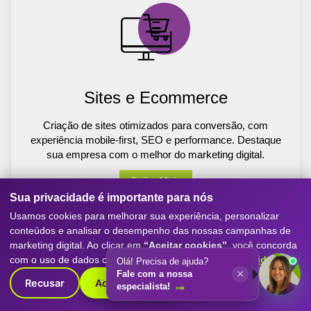
Sites e Ecommerce
Criação de sites otimizados para conversão, com
experiência mobile-first, SEO e performance. Destaque
sua empresa com o melhor do marketing digital.
Saiba Mais
Sua privacidade é importante para nós
Usamos cookies para melhorar sua experiência, personalizar
conteúdos e analisar o desempenho das nossas campanhas de
marketing digital. Ao clicar em
“Aceitar cookies”
, você concorda
com o uso de dados conforme nossa
Política de Privacidade
.
Olá! Precisa de ajuda?
×
Fale com a nossa
Recusar
Aceitar cookies
especialista!