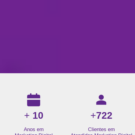
Resultados da nossa agência de marketing digital: mais de 1
+
10
+
722
Anos em
Clientes em