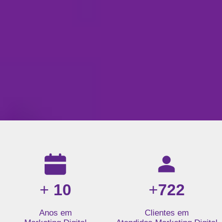
Resultados da nossa agência de marketing digital: mais de 1
+
10
+
722
Anos em
Clientes em