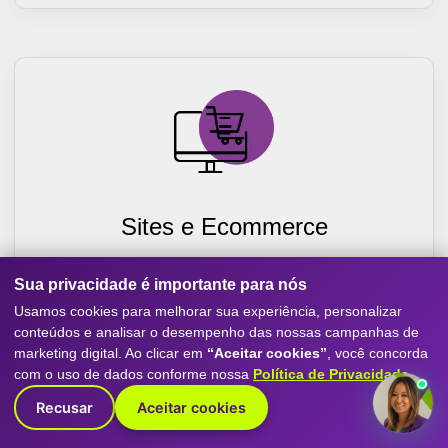
Sites e Ecommerce
Criação de sites otimizados para conversão, com
Sua privacidade é importante para nós
experiência mobile-first, SEO e performance. Destaque
sua empresa com o melhor do marketing digital.
Usamos cookies para melhorar sua experiência, personalizar
conteúdos e analisar o desempenho das nossas campanhas de
Saiba Mais
marketing digital. Ao clicar em
“Aceitar cookies”
, você concorda
com o uso de dados conforme nossa
Política de Privacidade
.
Recusar
Aceitar cookies